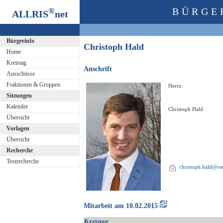
®
BÜRGE
ALLRIS
net
Bürgerinfo
Christoph Hald
Home
Kreistag
Anschrift
Ausschüsse
Fraktionen & Gruppen
Herrn
Sitzungen
Kalender
Christoph Hald
Übersicht
Vorlagen
Übersicht
Recherche
Textrecherche
christoph.hald@ost
Mitarbeit am 10.02.2015
Kreistag