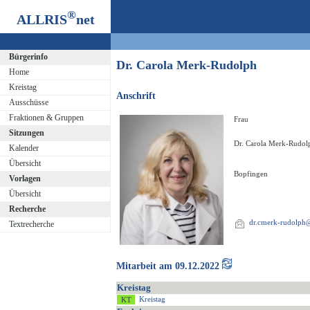
®
ALLRIS
net
Bürgerinfo
Dr. Carola Merk-Rudolph
Home
Kreistag
Anschrift
Ausschüsse
Fraktionen & Gruppen
Frau
Sitzungen
Dr. Carola Merk-Rudol
Kalender
Übersicht
Bopfingen
Vorlagen
Übersicht
Recherche
dr.cmerk-rudolp
Textrecherche
Mitarbeit am 09.12.2022
Kreistag
Kreistag