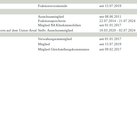
Fraktionsvorsitzende
seit 15.07.2019
Ausschussmitglied
seit 08.06.2011
Fraktionssprecherin
22.07.2014 - 21.07.2024
Mitglied BA Klinikimmobilien
seit 01.01.2017
dorts auf dem Union-Areal
Stellv. Ausschussmitglied
10.03.2020 - 02.07.2024
Verwaltungsratsmitglied
seit 01.01.2017
Mitglied
seit 15.07.2019
Mitglied Gleichstellungskommission
seit 09.02.2017