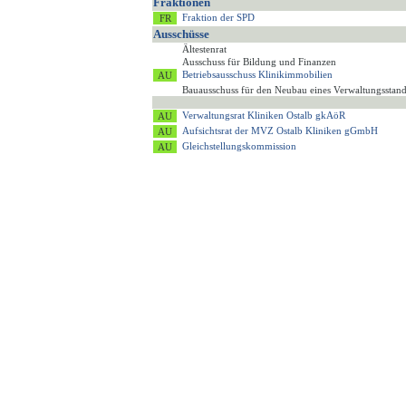
Fraktionen
Fraktion der SPD
Ausschüsse
Ältestenrat
Ausschuss für Bildung und Finanzen
Betriebsausschuss Klinikimmobilien
Bauausschuss für den Neubau eines Verwaltungsstan
Verwaltungsrat Kliniken Ostalb gkAöR
Aufsichtsrat der MVZ Ostalb Kliniken gGmbH
Gleichstellungskommission