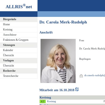
®
ALLRIS
net
Bürgerinfo
Dr. Carola Merk-Rudolph
Home
Kreistag
Anschrift
Ausschüsse
Fraktionen & Gruppen
Frau
Sitzungen
Dr. Carola Merk-Rudol
Kalender
Übersicht
Bopfingen
Vorlagen
Übersicht
Recherche
dr.cmerk-rudolp
Textrecherche
Mitarbeit am 16.10.2018
Kreistag
Kreistag
F