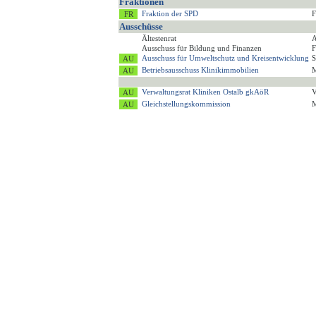
Fraktionen
Fraktion der SPD
F
Ausschüsse
Ältestenrat
A
Ausschuss für Bildung und Finanzen
F
Ausschuss für Umweltschutz und Kreisentwicklung
S
Betriebsausschuss Klinikimmobilien
M
Verwaltungsrat Kliniken Ostalb gkAöR
V
Gleichstellungskommission
M