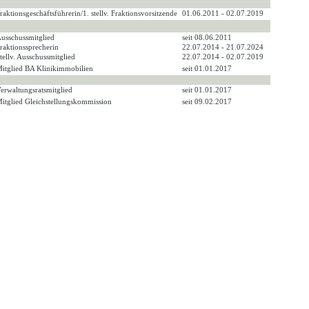
raktionsgeschäftsführerin/1. stellv. Fraktionsvorsitzende
01.06.2011 - 02.07.2019
usschussmitglied
seit 08.06.2011
raktionssprecherin
22.07.2014 - 21.07.2024
tellv. Ausschussmitglied
22.07.2014 - 02.07.2019
itglied BA Klinikimmobilien
seit 01.01.2017
erwaltungsratsmitglied
seit 01.01.2017
itglied Gleichstellungskommission
seit 09.02.2017