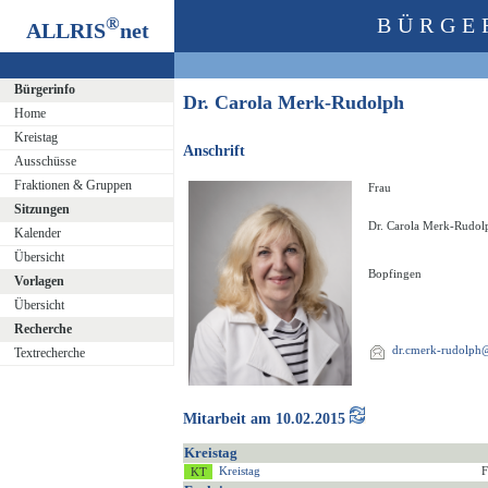
®
BÜRGE
ALLRIS
net
Bürgerinfo
Dr. Carola Merk-Rudolph
Home
Kreistag
Anschrift
Ausschüsse
Fraktionen & Gruppen
Frau
Sitzungen
Dr. Carola Merk-Rudol
Kalender
Übersicht
Bopfingen
Vorlagen
Übersicht
Recherche
dr.cmerk-rudolp
Textrecherche
Mitarbeit am 10.02.2015
Kreistag
Kreistag
F