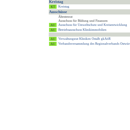
Kreistag
Kreistag
Ausschüsse
Ältestenrat
Ausschuss für Bildung und Finanzen
Ausschuss für Umweltschutz und Kreisentwicklung
Betriebsausschuss Klinikimmobilien
Verwaltungsrat Kliniken Ostalb gkAöR
Verbandsversammlung des Regionalverbands Ostwür