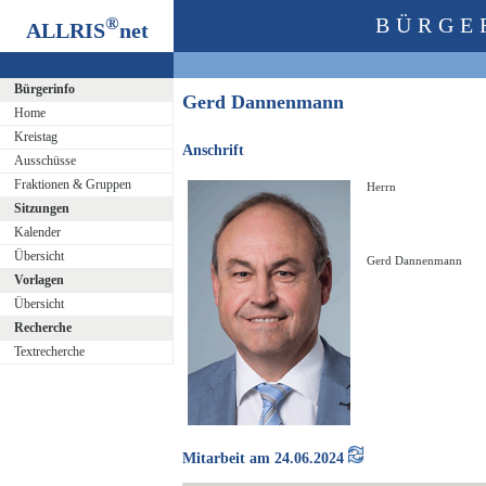
®
BÜRGE
ALLRIS
net
Bürgerinfo
Gerd Dannenmann
Home
Kreistag
Anschrift
Ausschüsse
Fraktionen & Gruppen
Herrn
Sitzungen
Kalender
Übersicht
Gerd Dannenmann
Vorlagen
Übersicht
Recherche
Textrecherche
Mitarbeit am 24.06.2024