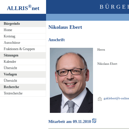
®
BÜRGE
ALLRIS
net
Bürgerinfo
Nikolaus Ebert
Home
Kreistag
Anschrift
Ausschüsse
Fraktionen & Gruppen
Herrn
Sitzungen
Kalender
Nikolaus Ebert
Übersicht
Vorlagen
Übersicht
Recherche
Textrecherche
gaklebert@t-onlin
Mitarbeit am 09.11.2010