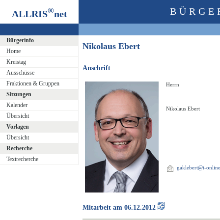
®
BÜRGE
ALLRIS
net
Bürgerinfo
Nikolaus Ebert
Home
Kreistag
Anschrift
Ausschüsse
Fraktionen & Gruppen
Herrn
Sitzungen
Kalender
Nikolaus Ebert
Übersicht
Vorlagen
Übersicht
Recherche
Textrecherche
gaklebert@t-onlin
Mitarbeit am 06.12.2012