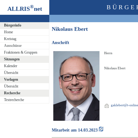
®
BÜRGE
ALLRIS
net
Bürgerinfo
Nikolaus Ebert
Home
Kreistag
Anschrift
Ausschüsse
Fraktionen & Gruppen
Herrn
Sitzungen
Kalender
Nikolaus Ebert
Übersicht
Vorlagen
Übersicht
Recherche
Textrecherche
gaklebert@t-onlin
Mitarbeit am 14.03.2023