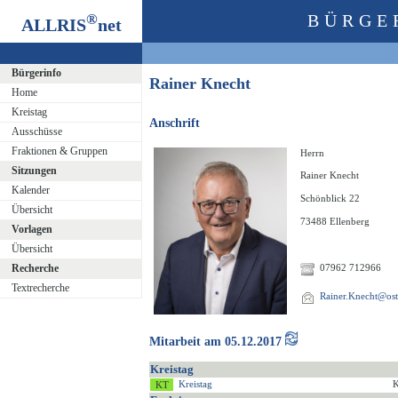
®
BÜRGE
ALLRIS
net
Bürgerinfo
Rainer Knecht
Home
Kreistag
Anschrift
Ausschüsse
Fraktionen & Gruppen
Herrn
Sitzungen
Rainer Knecht
Kalender
Schönblick 22
Übersicht
73488 Ellenberg
Vorlagen
Übersicht
Recherche
07962 712966
Textrecherche
Rainer.Knecht@osta
Mitarbeit am 05.12.2017
Kreistag
Kreistag
K