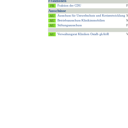
Fraktionen
Fraktion der CDU
F
Ausschüsse
Ausschuss für Umweltschutz und Kreisentwicklung
S
Betriebsausschuss Klinikimmobilien
M
Stiftungsausschuss
F
Verwaltungsrat Kliniken Ostalb gkAöR
V