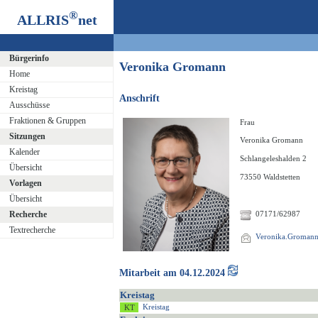
®
ALLRIS
net
Bürgerinfo
Veronika Gromann
Home
Kreistag
Anschrift
Ausschüsse
Fraktionen & Gruppen
Frau
Sitzungen
Veronika Gromann
Kalender
Schlangeleshalden 2
Übersicht
73550 Waldstetten
Vorlagen
Übersicht
Recherche
07171/62987
Textrecherche
Veronika.Gromann@
Mitarbeit am 04.12.2024
Kreistag
Kreistag