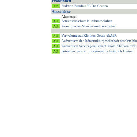
Fraktionen
Fraktion Bündnis 90/Die Grünen
Ausschüsse
Ältestenrat
Betriebsausschuss Klinikimmobilien
Ausschuss für Soziales und Gesundheit
Verwaltungsrat Kliniken Ostalb gkAöR
Aufsichtsrat der Infrastrukturgesellschaft des Ostalb
Aufsichtsrat Servicegesellschaft Ostalb Kliniken mbH
Beirat der Jusitzvollzugsanstalt Schwäbisch Gmünd