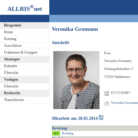
®
ALLRIS
net
Bürgerinfo
Veronika Gromann
Home
Kreistag
Anschrift
Ausschüsse
Fraktionen & Gruppen
Frau
Sitzungen
Veronika Gromann
Kalender
Schlangeleshalden 2
Übersicht
73550 Waldstetten
Vorlagen
Übersicht
Recherche
07171/62987
Textrecherche
Veronika.Gromann@
Mitarbeit am 20.05.2014
Kreistag
Kreistag