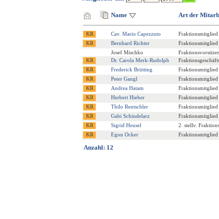
Name
Art der Mitarb
Cav. Mario Capezzuto
Fraktionsmitglied
Bernhard Richter
Fraktionsmitglied
Josef Mischko
Fraktionsvorsitze
Dr. Carola Merk-Rudolph
Fraktionsgeschäfts
Frederick Brütting
Fraktionsmitglied
Peter Gangl
Fraktionsmitglied
Andrea Hatam
Fraktionsmitglied
Herbert Hieber
Fraktionsmitglied
Thilo Rentschler
Fraktionsmitglied
Gabi Schindelarz
Fraktionsmitglied
Sigrid Heusel
2. stellv. Fraktio
Egon Ocker
Fraktionsmitglied
Anzahl: 12