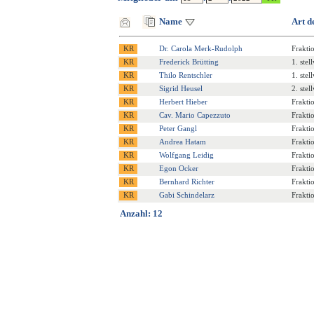
Name
Art d
Dr. Carola Merk-Rudolph
Frakti
Frederick Brütting
1. stel
Thilo Rentschler
1. stel
Sigrid Heusel
2. stel
Herbert Hieber
Frakti
Cav. Mario Capezzuto
Frakti
Peter Gangl
Frakti
Andrea Hatam
Frakti
Wolfgang Leidig
Frakti
Egon Ocker
Frakti
Bernhard Richter
Frakti
Gabi Schindelarz
Frakti
Anzahl: 12