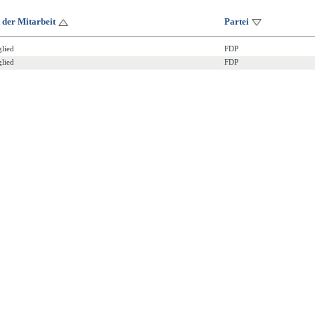
 der Mitarbeit
Partei
glied
FDP
glied
FDP