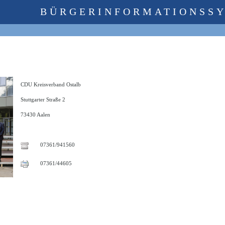
BÜRGERINFORMATIONSS
CDU Kreisverband Ostalb
Stuttgarter Straße 2
73430 Aalen
07361/941560
07361/44605