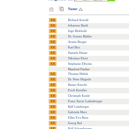
Name
Richard Arnold
Johannes Barth
Inge Birkhold
Dr. Gunter Bühler
Armin Burger
Karl Bux
Daniela Dinser
Nikolaus Ebert
Stephanie Eßwein
Manfred Fischer
Thomas Häfele
Dr. Peter Högerle
Rainer Knecht
Erich Knödler
Christoph Konle
Franz Xaver Ladenburger
Ralf Leinberger
Gabriela Merz
Ellen Eva Renz
Georg Ruf
Ralf Schamberger