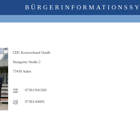
BÜRGERINFORMATIONSS
CDU Kreisverband Ostalb
Stuttgarter Straße 2
73430 Aalen
07361/941560
07361/44605