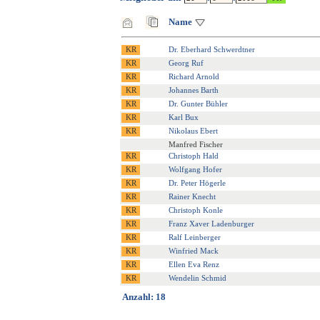
Name
Dr. Eberhard Schwerdtner
Georg Ruf
Richard Arnold
Johannes Barth
Dr. Gunter Bühler
Karl Bux
Nikolaus Ebert
Manfred Fischer
Christoph Hald
Wolfgang Hofer
Dr. Peter Högerle
Rainer Knecht
Christoph Konle
Franz Xaver Ladenburger
Ralf Leinberger
Winfried Mack
Ellen Eva Renz
Wendelin Schmid
Anzahl: 18