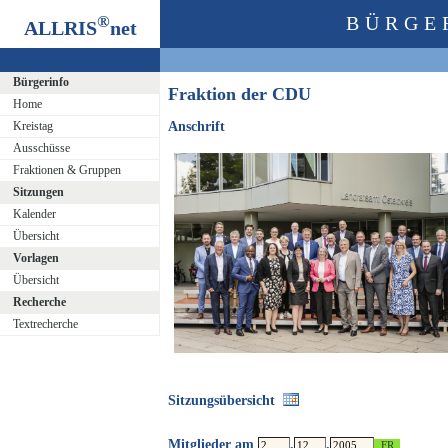
®
BÜRGE
ALLRIS
net
Bürgerinfo
Fraktion der CDU
Home
Kreistag
Anschrift
Ausschüsse
Fraktionen & Gruppen
Sitzungen
Kalender
Übersicht
Vorlagen
Übersicht
Recherche
Textrecherche
Sitzungsübersicht
Mitglieder am
.
.