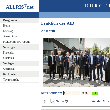
®
BÜRGE
ALLRIS
net
Bürgerinfo
Fraktion der AfD
Home
Kreistag
Anschrift
Ausschüsse
Fraktionen & Gruppen
Sitzungen
Kalender
Übersicht
Vorlagen
Übersicht
Recherche
Textrecherche
Mitglieder am
.
.
Name
Art der Mita