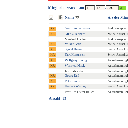
Mitglieder waren am
.
.
Name
Art der Mita
Gerd Dannenmann
Fraktionssprec
Nikolaus Ebert
Stellv. Ausschu
Manfred Fischer
Fraktionssprec
Volker Grab
Stellv. Ausschu
Sigrid Heusel
Stellv. Ausschu
Karl Hilsenbek
Stellv. Ausschu
Wolfgang Leidig
Ausschussmitgl
Winfried Mack
Ausschussmitgl
Josef Mischko
Ausschussmitgl
Georg Ruf
Ausschussmitgl
Peter Traub
Ausschussmitgl
Herbert Witzany
Stellv. Ausschu
Prof. Dr. Dieter Bolten
Ausschussmitgl
Anzahl: 13