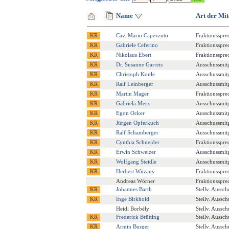
Name
Art der Mit
Cav. Mario Capezzuto
Fraktionsspre
Gabriele Ceferino
Fraktionsspre
Nikolaus Ebert
Fraktionsspre
Dr. Susanne Garreis
Ausschussmitg
Christoph Konle
Ausschussmitg
Ralf Leinberger
Ausschussmitg
Martin Mager
Fraktionsspre
Gabriela Merz
Ausschussmitg
Egon Ocker
Ausschussmitg
Jürgen Opferkuch
Ausschussmitg
Ralf Schamberger
Ausschussmitg
Cynthia Schneider
Fraktionsspre
Erwin Schweizer
Ausschussmitg
Wolfgang Steidle
Ausschussmitg
Herbert Witzany
Fraktionsspre
Andreas Wörner
Fraktionsspre
Johannes Barth
Stellv. Aussch
Inge Birkhold
Stellv. Aussch
Heidi Borbély
Stellv. Aussch
Frederick Brütting
Stellv. Aussch
Armin Burger
Stellv. Aussch