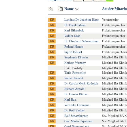
Name
Art der Mitarbe
Landrat Dr. Joachim Bläse
Vorsitzender
Dr. Frank Gläser
Fraktionssprecher
Karl Hilsenbek
Fraktionssprecher
Volker Grab
Fraktionssprecher
Dr. Eberhard Schwerdtner
Fraktionssprecher
Roland Hamm
Fraktionssprecher
Sigrid Heusel
Fraktionssprecheri
Stephanie Eßwein
Mitglied BA Klini
Herbert Witzany
Mitglied BA Klini
Heidi Borbély
Mitglied BA Klini
Thilo Rentschler
Mitglied BA Klini
Rainer Knecht
Mitglied BA Klini
Dr. Carola Merk-Rudolph
Mitglied BA Klini
Richard Arnold
Mitglied BA Klini
Dr. Gunter Bühler
Mitglied BA Klini
Karl Bux
Mitglied BA Klini
Veronika Gromann
Mitglied BA Klini
Dr. Rolf Siedler
Mitglied BA Klini
Ralf Schamberger
Stv. Mitglied BA K
Cav. Mario Capezzuto
Stv. Mitglied BA K
Gerd Dannenmann
Stv. Mitglied BA K