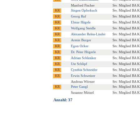
Manfred Fischer
Stv. Mitglied BA K
Jürgen Opferkuch
Stv. Mitglied BA K
Georg Ruf
Stv. Mitglied BA K
Elmar Hägele
Stv. Mitglied BA K
Wolfgang Steidle
Stv. Mitglied BA K
Alexander Relea-Linder
Stv. Mitglied BA K
Armin Burger
Stv. Mitglied BA K
Egon Ocker
Stv. Mitglied BA K
Dr. Peter Högerle
Stv. Mitglied BA K
Adrian Schlenker
Stv. Mitglied BA K
Ute Schlipf
Stv. Mitglied BA K
Cynthia Schneider
Stv. Mitglied BA K
Erwin Schweizer
Stv. Mitglied BA K
Andreas Wörner
Stv. Mitglied BA K
Peter Gangl
Stv. Mitglied BA K
Susanne Mützel
Stv. Mitglied BA K
Anzahl: 37