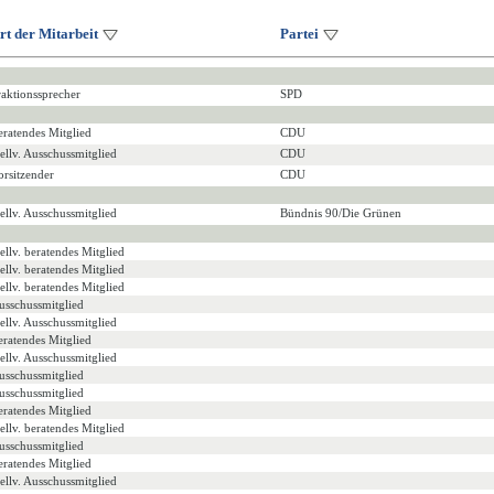
rt der Mitarbeit
Partei
raktionssprecher
SPD
eratendes Mitglied
CDU
tellv. Ausschussmitglied
CDU
orsitzender
CDU
tellv. Ausschussmitglied
Bündnis 90/Die Grünen
tellv. beratendes Mitglied
tellv. beratendes Mitglied
tellv. beratendes Mitglied
usschussmitglied
tellv. Ausschussmitglied
eratendes Mitglied
tellv. Ausschussmitglied
usschussmitglied
usschussmitglied
eratendes Mitglied
tellv. beratendes Mitglied
usschussmitglied
eratendes Mitglied
tellv. Ausschussmitglied