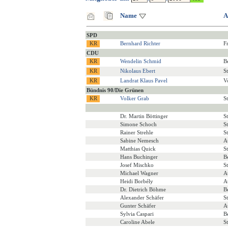
Name
A
SPD
Bernhard Richter
F
CDU
Wendelin Schmid
B
Nikolaus Ebert
S
Landrat Klaus Pavel
V
Bündnis 90/Die Grünen
Volker Grab
S
Dr. Martin Böttinger
S
Simone Schoch
S
Rainer Strehle
S
Sabine Nemesch
A
Matthias Quick
S
Hans Buchinger
B
Josef Mischko
S
Michael Wagner
A
Heidi Borbély
A
Dr. Dietrich Böhme
B
Alexander Schäfer
S
Gunter Schäfer
A
Sylvia Caspari
B
Caroline Abele
S