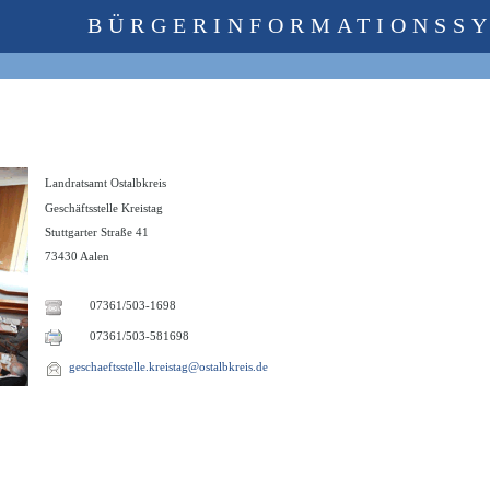
BÜRGERINFORMATIONSS
Landratsamt Ostalbkreis
Geschäftsstelle Kreistag
Stuttgarter Straße 41
73430 Aalen
07361/503-1698
07361/503-581698
geschaeftsstelle.kreistag@ostalbkreis.de