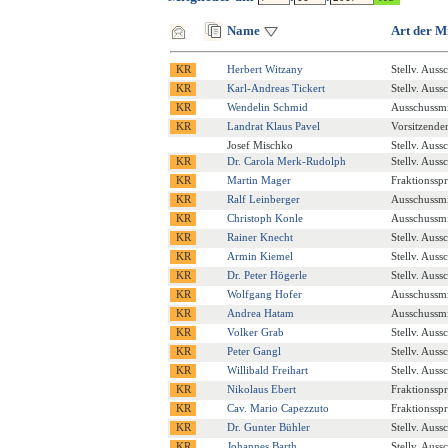
Name
Art der M
Herbert Witzany
Stellv. Auss
Karl-Andreas Tickert
Stellv. Auss
Wendelin Schmid
Ausschussmi
Landrat Klaus Pavel
Vorsitzende
Josef Mischko
Stellv. Auss
Dr. Carola Merk-Rudolph
Stellv. Auss
Martin Mager
Fraktionssp
Ralf Leinberger
Ausschussmi
Christoph Konle
Ausschussmi
Rainer Knecht
Stellv. Auss
Armin Kiemel
Stellv. Auss
Dr. Peter Högerle
Stellv. Auss
Wolfgang Hofer
Ausschussmi
Andrea Hatam
Ausschussmi
Volker Grab
Stellv. Auss
Peter Gangl
Stellv. Auss
Willibald Freihart
Stellv. Auss
Nikolaus Ebert
Fraktionssp
Cav. Mario Capezzuto
Fraktionssp
Dr. Gunter Bühler
Stellv. Auss
Johannes Barth
Stellv. Auss