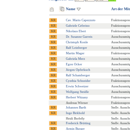
Name
Art der Mit
Cav. Mario Capezzuto
Fraktionsspre
Gabriele Ceferino
Fraktionsspre
Nikolaus Ebert
Fraktionsspre
Dr. Susanne Garreis
Ausschussmitg
Christoph Konle
Ausschussmitg
Ralf Leinberger
Ausschussmitg
Martin Mager
Fraktionsspre
Gabriela Merz
Ausschussmitg
Egon Ocker
Ausschussmitg
Jürgen Opferkuch
Ausschussmitg
Ralf Schamberger
Ausschussmitg
Cynthia Schneider
Fraktionsspre
Erwin Schweizer
Ausschussmitg
Wolfgang Steidle
Ausschussmitg
Herbert Witzany
Fraktionsspre
Andreas Wörner
Fraktionsspre
Johannes Barth
Stellv. Aussch
Inge Birkhold
Stellv. Aussch
Heidi Borbély
Stellv. Aussch
Frederick Brütting
Stellv. Aussch
Armin Burger
Stellv. Aussch