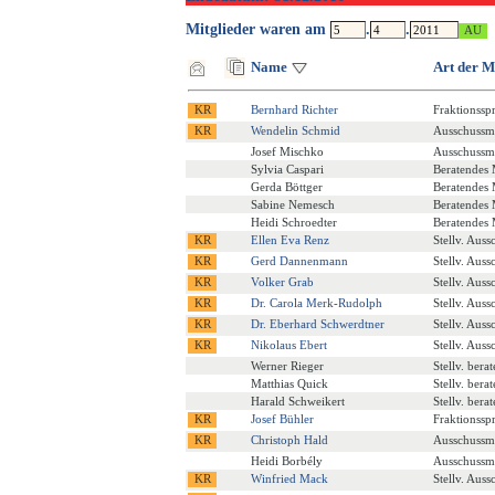
Mitglieder waren am
.
.
Name
Art der M
Bernhard Richter
Fraktionssp
Wendelin Schmid
Ausschussmi
Josef Mischko
Ausschussmi
Sylvia Caspari
Beratendes 
Gerda Böttger
Beratendes 
Sabine Nemesch
Beratendes 
Heidi Schroedter
Beratendes 
Ellen Eva Renz
Stellv. Auss
Gerd Dannenmann
Stellv. Auss
Volker Grab
Stellv. Auss
Dr. Carola Merk-Rudolph
Stellv. Auss
Dr. Eberhard Schwerdtner
Stellv. Auss
Nikolaus Ebert
Stellv. Auss
Werner Rieger
Stellv. bera
Matthias Quick
Stellv. bera
Harald Schweikert
Stellv. bera
Josef Bühler
Fraktionssp
Christoph Hald
Ausschussmi
Heidi Borbély
Ausschussmi
Winfried Mack
Stellv. Auss