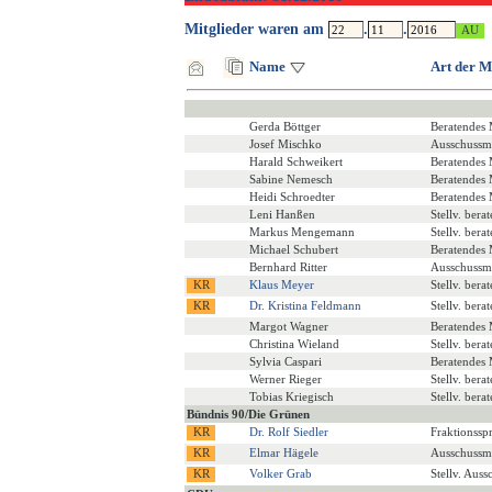
Mitglieder waren am
.
.
Name
Art der M
Gerda Böttger
Beratendes 
Josef Mischko
Ausschussmi
Harald Schweikert
Beratendes 
Sabine Nemesch
Beratendes 
Heidi Schroedter
Beratendes 
Leni Hanßen
Stellv. bera
Markus Mengemann
Stellv. bera
Michael Schubert
Beratendes 
Bernhard Ritter
Ausschussmi
Klaus Meyer
Stellv. bera
Dr. Kristina Feldmann
Stellv. bera
Margot Wagner
Beratendes 
Christina Wieland
Stellv. bera
Sylvia Caspari
Beratendes 
Werner Rieger
Stellv. bera
Tobias Kriegisch
Stellv. bera
Bündnis 90/Die Grünen
Dr. Rolf Siedler
Fraktionssp
Elmar Hägele
Ausschussmi
Volker Grab
Stellv. Auss