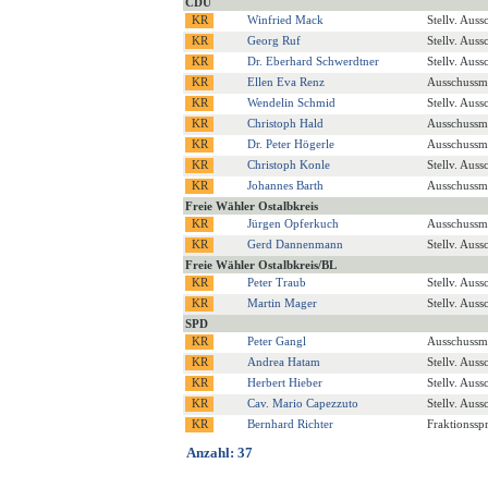
CDU
Winfried Mack
Stellv. Auss
Georg Ruf
Stellv. Auss
Dr. Eberhard Schwerdtner
Stellv. Auss
Ellen Eva Renz
Ausschussmi
Wendelin Schmid
Stellv. Auss
Christoph Hald
Ausschussmi
Dr. Peter Högerle
Ausschussmi
Christoph Konle
Stellv. Auss
Johannes Barth
Ausschussmi
Freie Wähler Ostalbkreis
Jürgen Opferkuch
Ausschussmi
Gerd Dannenmann
Stellv. Auss
Freie Wähler Ostalbkreis/BL
Peter Traub
Stellv. Auss
Martin Mager
Stellv. Auss
SPD
Peter Gangl
Ausschussmi
Andrea Hatam
Stellv. Auss
Herbert Hieber
Stellv. Auss
Cav. Mario Capezzuto
Stellv. Auss
Bernhard Richter
Fraktionssp
Anzahl: 37