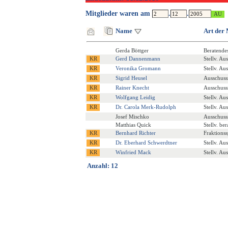
Mitglieder waren am
.
.
Name
Art der 
Gerda Böttger
Beratende
Gerd Dannenmann
Stellv. Au
Veronika Gromann
Stellv. Au
Sigrid Heusel
Ausschuss
Rainer Knecht
Ausschuss
Wolfgang Leidig
Stellv. Au
Dr. Carola Merk-Rudolph
Stellv. Au
Josef Mischko
Ausschuss
Matthias Quick
Stellv. be
Bernhard Richter
Fraktions
Dr. Eberhard Schwerdtner
Stellv. Au
Winfried Mack
Stellv. Au
Anzahl: 12