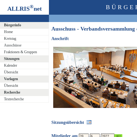
®
BÜRGE
ALLRIS
net
Bürgerinfo
Ausschuss - Verbandsversammlung
Home
Kreistag
Anschrift
Ausschüsse
Fraktionen & Gruppen
Sitzungen
Kalender
Übersicht
Vorlagen
Übersicht
Recherche
Textrecherche
Sitzungsübersicht
Mitglieder am
.
.