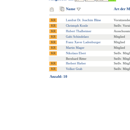
Name
Art der M
Landrat Dr. Joachim Bläse
Vorsitzende
Christoph Konle
Stellv. Vors
Hubert Thalheimer
Ausschussmi
Gabi Schindelarz
Mitglied
Franz Xaver Ladenburger
Mitglied
Martin Mager
Mitglied
Nikolaus Ebert
Stellv. Mitg
Bernhard Ritter
Stellv. Mitg
Herbert Hieber
Stellv. Mitg
Volker Grab
Stellv. Mitg
Anzahl: 10