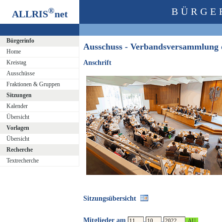
®
BÜRGE
ALLRIS
net
Bürgerinfo
Ausschuss - Verbandsversammlung
Home
Kreistag
Anschrift
Ausschüsse
Fraktionen & Gruppen
Sitzungen
Kalender
Übersicht
Vorlagen
Übersicht
Recherche
Textrecherche
Sitzungsübersicht
Mitglieder am
.
.