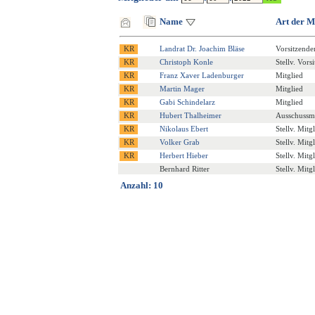
Name
Art der M
Landrat Dr. Joachim Bläse
Vorsitzende
Christoph Konle
Stellv. Vors
Franz Xaver Ladenburger
Mitglied
Martin Mager
Mitglied
Gabi Schindelarz
Mitglied
Hubert Thalheimer
Ausschussmi
Nikolaus Ebert
Stellv. Mitg
Volker Grab
Stellv. Mitg
Herbert Hieber
Stellv. Mitg
Bernhard Ritter
Stellv. Mitg
Anzahl: 10