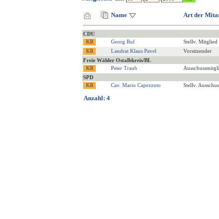
Name
Art der Mita
CDU
Georg Ruf
Stellv. Mitglied
Landrat Klaus Pavel
Vorsitzender
Freie Wähler Ostalbkreis/BL
Peter Traub
Ausschussmitgl
SPD
Cav. Mario Capezzuto
Stellv. Ausschu
Anzahl: 4