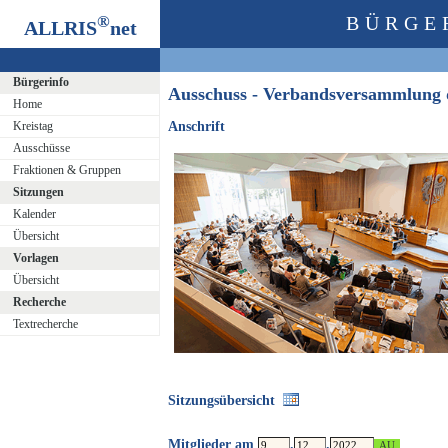
®
BÜRGE
ALLRIS
net
Bürgerinfo
Ausschuss - Verbandsversammlung
Home
Kreistag
Anschrift
Ausschüsse
Fraktionen & Gruppen
Sitzungen
Kalender
Übersicht
Vorlagen
Übersicht
Recherche
Textrecherche
Sitzungsübersicht
Mitglieder am
.
.