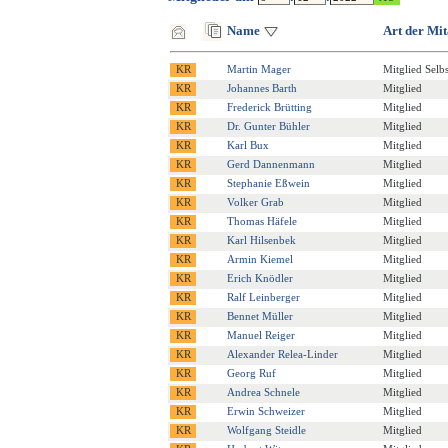
Name
Art der Mit
Martin Mager
Mitglied Selb
Johannes Barth
Mitglied
Frederick Brütting
Mitglied
Dr. Gunter Bühler
Mitglied
Karl Bux
Mitglied
Gerd Dannenmann
Mitglied
Stephanie Eßwein
Mitglied
Volker Grab
Mitglied
Thomas Häfele
Mitglied
Karl Hilsenbek
Mitglied
Armin Kiemel
Mitglied
Erich Knödler
Mitglied
Ralf Leinberger
Mitglied
Bennet Müller
Mitglied
Manuel Reiger
Mitglied
Alexander Relea-Linder
Mitglied
Georg Ruf
Mitglied
Andrea Schnele
Mitglied
Erwin Schweizer
Mitglied
Wolfgang Steidle
Mitglied