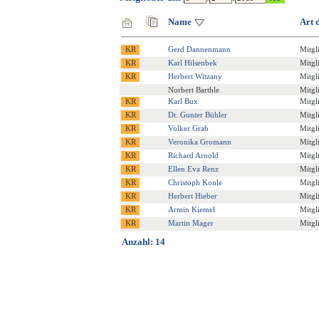
Name
Art 
Gerd Dannenmann
Mitgl
Karl Hilsenbek
Mitgl
Herbert Witzany
Mitgl
Norbert Barthle
Mitgl
Karl Bux
Mitgl
Dr. Gunter Bühler
Mitgl
Volker Grab
Mitgl
Veronika Gromann
Mitgl
Richard Arnold
Mitgl
Ellen Eva Renz
Mitgl
Christoph Konle
Mitgl
Herbert Hieber
Mitgl
Armin Kiemel
Mitgl
Martin Mager
Mitgl
Anzahl: 14