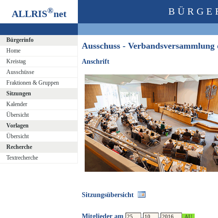
®
BÜRGE
ALLRIS
net
Bürgerinfo
Ausschuss - Verbandsversammlung
Home
Kreistag
Anschrift
Ausschüsse
Fraktionen & Gruppen
Sitzungen
Kalender
Übersicht
Vorlagen
Übersicht
Recherche
Textrecherche
Sitzungsübersicht
Mitglieder am
.
.