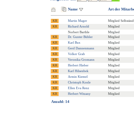
Name
Art der Mitarbe
Martin Mager
Mitglied Selbständ
Richard Arnold
Mitglied
Norbert Barthle
Mitglied
Dr. Gunter Bühler
Mitglied
Karl Bux
Mitglied
Gerd Dannenmann
Mitglied
Volker Grab
Mitglied
Veronika Gromann
Mitglied
Herbert Hieber
Mitglied
Karl Hilsenbek
Mitglied
Armin Kiemel
Mitglied
Christoph Konle
Mitglied
Ellen Eva Renz
Mitglied
Herbert Witzany
Mitglied
Anzahl: 14