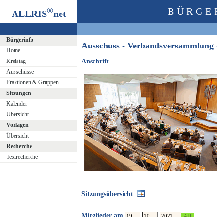
®
BÜRGE
ALLRIS
net
Bürgerinfo
Ausschuss - Verbandsversammlung
Home
Kreistag
Anschrift
Ausschüsse
Fraktionen & Gruppen
Sitzungen
Kalender
Übersicht
Vorlagen
Übersicht
Recherche
Textrecherche
Sitzungsübersicht
Mitglieder am
.
.