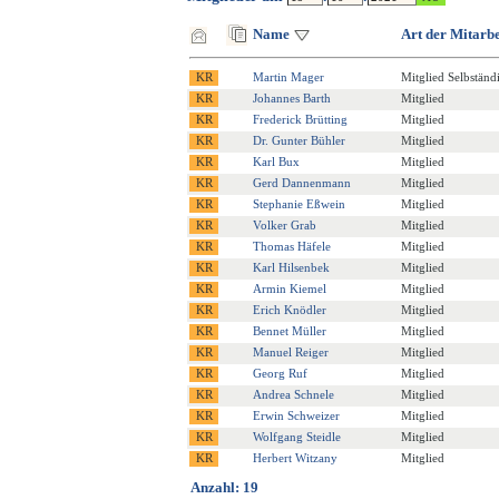
Name
Art der Mitarbe
Martin Mager
Mitglied Selbständ
Johannes Barth
Mitglied
Frederick Brütting
Mitglied
Dr. Gunter Bühler
Mitglied
Karl Bux
Mitglied
Gerd Dannenmann
Mitglied
Stephanie Eßwein
Mitglied
Volker Grab
Mitglied
Thomas Häfele
Mitglied
Karl Hilsenbek
Mitglied
Armin Kiemel
Mitglied
Erich Knödler
Mitglied
Bennet Müller
Mitglied
Manuel Reiger
Mitglied
Georg Ruf
Mitglied
Andrea Schnele
Mitglied
Erwin Schweizer
Mitglied
Wolfgang Steidle
Mitglied
Herbert Witzany
Mitglied
Anzahl: 19