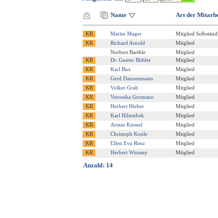
Name
Art der Mitarbe
Martin Mager
Mitglied Selbständ
Richard Arnold
Mitglied
Norbert Barthle
Mitglied
Dr. Gunter Bühler
Mitglied
Karl Bux
Mitglied
Gerd Dannenmann
Mitglied
Volker Grab
Mitglied
Veronika Gromann
Mitglied
Herbert Hieber
Mitglied
Karl Hilsenbek
Mitglied
Armin Kiemel
Mitglied
Christoph Konle
Mitglied
Ellen Eva Renz
Mitglied
Herbert Witzany
Mitglied
Anzahl: 14