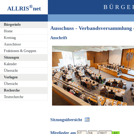
®
BÜRGE
ALLRIS
net
Bürgerinfo
Ausschuss - Verbandsversammlung
Home
Kreistag
Anschrift
Ausschüsse
Fraktionen & Gruppen
Sitzungen
Kalender
Übersicht
Vorlagen
Übersicht
Recherche
Textrecherche
Sitzungsübersicht
Mitglieder am
.
.