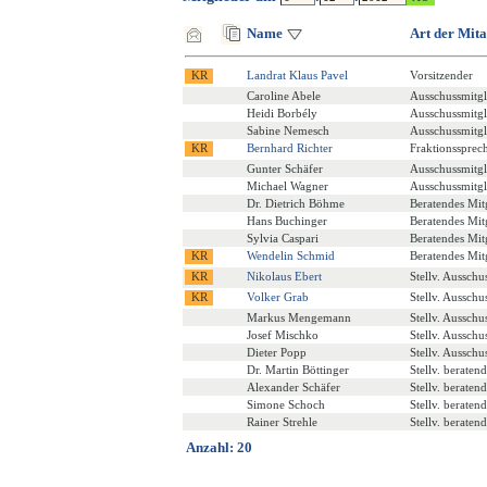
Name
Art der Mita
Landrat Klaus Pavel
Vorsitzender
Caroline Abele
Ausschussmitgl
Heidi Borbély
Ausschussmitgl
Sabine Nemesch
Ausschussmitgl
Bernhard Richter
Fraktionssprec
Gunter Schäfer
Ausschussmitgl
Michael Wagner
Ausschussmitgl
Dr. Dietrich Böhme
Beratendes Mit
Hans Buchinger
Beratendes Mit
Sylvia Caspari
Beratendes Mit
Wendelin Schmid
Beratendes Mit
Nikolaus Ebert
Stellv. Ausschu
Volker Grab
Stellv. Ausschu
Markus Mengemann
Stellv. Ausschu
Josef Mischko
Stellv. Ausschu
Dieter Popp
Stellv. Ausschu
Dr. Martin Böttinger
Stellv. beraten
Alexander Schäfer
Stellv. beraten
Simone Schoch
Stellv. beraten
Rainer Strehle
Stellv. beraten
Anzahl: 20