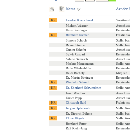
Name
Art der 
Landrat Klaus Pavel
Vorsitzen
Michael Wagner
Ausschuss
Hans Buchinger
Beratende
Bernhard Richter
Fraktions
Simone Schoch
Stellv. be
Rainer Strehle
Stellv. be
Gunter Schäfer
Ausschuss
Sylvia Caspari
Beratende
Sabine Nemesch
Ausschuss
Markus Mengemann
Stellv. Au
Bodo Wiedenhöfer
Beratende
Heidi Borbély
Mitglied
Dr. Martin Böttinger
Beratende
Wendelin Schmid
Beratende
Dr. Eberhard Schwerdtner
Stellv. Au
Josef Mischko
Ausschuss
Dieter Popp
Ausschuss
Christoph Hald
Fraktions
Jürgen Opferkuch
Stellv. Au
Dr. Dietrich Böhme
Stellv. be
Elmar Hägele
Stellv. Au
Bernhard Ritter
Stellv. Au
Ralf Klein-Jung
Beratende