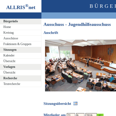
®
BÜRGE
ALLRIS
net
Bürgerinfo
Ausschuss - Jugendhilfeausschuss
Home
Kreistag
Anschrift
Ausschüsse
Fraktionen & Gruppen
Sitzungen
Kalender
Übersicht
Vorlagen
Übersicht
Recherche
Textrecherche
Sitzungsübersicht
Mitglieder am
.
.