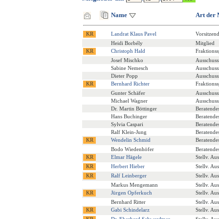
Name
Art der 
Landrat Klaus Pavel
Vorsitzen
Heidi Borbély
Mitglied
Christoph Hald
Fraktions
Josef Mischko
Ausschuss
Sabine Nemesch
Ausschuss
Dieter Popp
Ausschuss
Bernhard Richter
Fraktions
Gunter Schäfer
Ausschuss
Michael Wagner
Ausschuss
Dr. Martin Böttinger
Beratende
Hans Buchinger
Beratende
Sylvia Caspari
Beratende
Ralf Klein-Jung
Beratende
Wendelin Schmid
Beratende
Bodo Wiedenhöfer
Beratende
Elmar Hägele
Stellv. Au
Herbert Hieber
Stellv. Au
Ralf Leinberger
Stellv. Au
Markus Mengemann
Stellv. Au
Jürgen Opferkuch
Stellv. Au
Bernhard Ritter
Stellv. Au
Gabi Schindelarz
Stellv. Au
Dr. Eberhard Schwerdtner
Stellv. Au