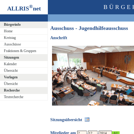
®
BÜRGE
ALLRIS
net
Bürgerinfo
Ausschuss - Jugendhilfeausschuss
Home
Kreistag
Anschrift
Ausschüsse
Fraktionen & Gruppen
Sitzungen
Kalender
Übersicht
Vorlagen
Übersicht
Recherche
Textrecherche
Sitzungsübersicht
Mitglieder am
.
.