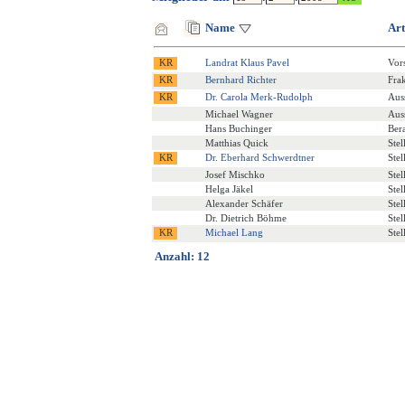
Name
Art
Landrat Klaus Pavel
Vor
Bernhard Richter
Fra
Dr. Carola Merk-Rudolph
Aus
Michael Wagner
Aus
Hans Buchinger
Ber
Matthias Quick
Stel
Dr. Eberhard Schwerdtner
Stel
Josef Mischko
Stel
Helga Jäkel
Stel
Alexander Schäfer
Stel
Dr. Dietrich Böhme
Stel
Michael Lang
Stel
Anzahl: 12