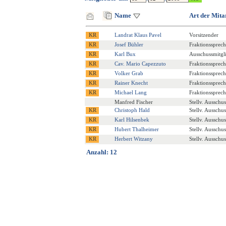
Name
Art der Mita
Landrat Klaus Pavel
Vorsitzender
Josef Bühler
Fraktionssprech
Karl Bux
Ausschussmitgl
Cav. Mario Capezzuto
Fraktionssprech
Volker Grab
Fraktionssprech
Rainer Knecht
Fraktionssprech
Michael Lang
Fraktionssprech
Manfred Fischer
Stellv. Ausschu
Christoph Hald
Stellv. Ausschu
Karl Hilsenbek
Stellv. Ausschu
Hubert Thalheimer
Stellv. Ausschu
Herbert Witzany
Stellv. Ausschu
Anzahl: 12