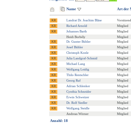
Name
Art der 
Landrat Dr. Joachim Bläse
Vorsitzen
Richard Arnold
Mitglied
Johannes Barth
Mitglied
Heidi Borbély
Mitglied
Dr. Gunter Bühler
Mitglied
Josef Bühler
Mitglied
Christoph Konle
Mitglied
Julia Landgraf-Schmid
Mitglied
Michael Lang
Mitglied
Wolfgang Leidig
Mitglied
Thilo Rentschler
Mitglied
Georg Ruf
Mitglied
Adrian Schlenker
Mitglied
Cynthia Schneider
Mitglied
Erwin Schweizer
Mitglied
Dr. Rolf Siedler
Mitglied
Wolfgang Steidle
Mitglied
Andreas Wörner
Mitglied
Anzahl: 18