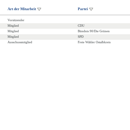
Art der Mitarbeit
Partei
Vorsitzender
Mitglied
CDU
Mitglied
Bündnis 90/Die Grünen
Mitglied
SPD
Ausschussmitglied
Freie Wähler Ostalbkreis