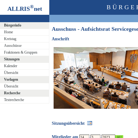
®
BÜRGE
ALLRIS
net
Bürgerinfo
Ausschuss - Aufsichtsrat Servicege
Home
Kreistag
Anschrift
Ausschüsse
Fraktionen & Gruppen
Sitzungen
Kalender
Übersicht
Vorlagen
Übersicht
Recherche
Textrecherche
Sitzungsübersicht
Mitglieder am
.
.