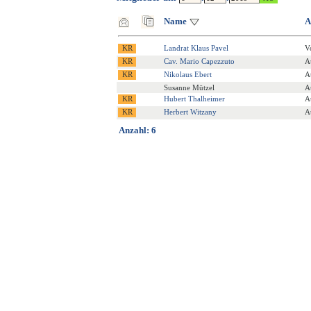
Name
A
Landrat Klaus Pavel
V
Cav. Mario Capezzuto
A
Nikolaus Ebert
A
Susanne Mützel
A
Hubert Thalheimer
A
Herbert Witzany
A
Anzahl: 6