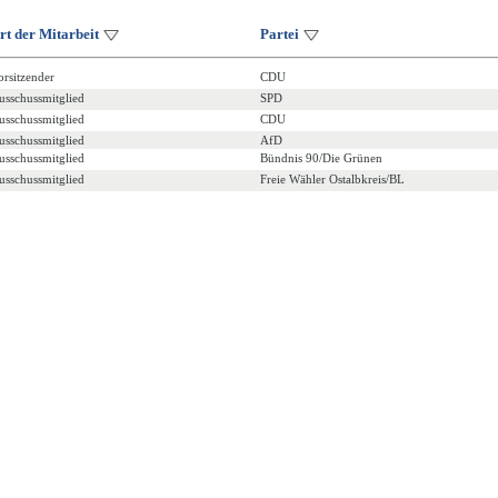
rt der Mitarbeit
Partei
orsitzender
CDU
usschussmitglied
SPD
usschussmitglied
CDU
usschussmitglied
AfD
usschussmitglied
Bündnis 90/Die Grünen
usschussmitglied
Freie Wähler Ostalbkreis/BL