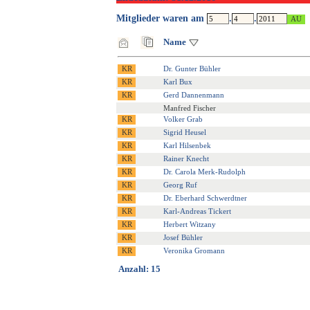
Mitglieder waren am
.
.
Name
Dr. Gunter Bühler
Karl Bux
Gerd Dannenmann
Manfred Fischer
Volker Grab
Sigrid Heusel
Karl Hilsenbek
Rainer Knecht
Dr. Carola Merk-Rudolph
Georg Ruf
Dr. Eberhard Schwerdtner
Karl-Andreas Tickert
Herbert Witzany
Josef Bühler
Veronika Gromann
Anzahl: 15