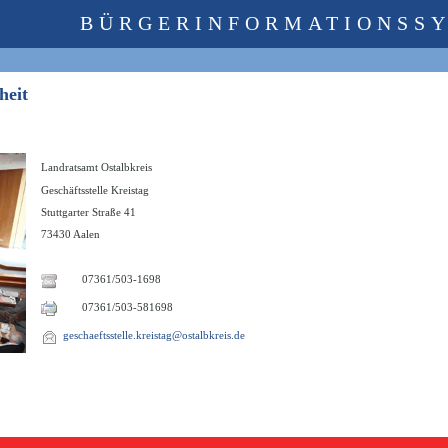
BÜRGERINFORMATIONSS
dheit
Landratsamt Ostalbkreis
Geschäftsstelle Kreistag
Stuttgarter Straße 41
73430 Aalen
07361/503-1698
07361/503-581698
geschaeftsstelle.kreistag@ostalbkreis.de