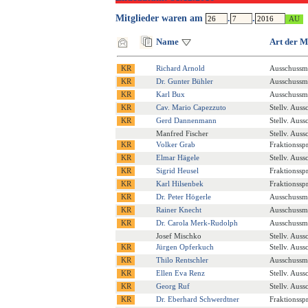
Mitglieder waren am
.
.
Name
Art der M
Richard Arnold
Ausschussmi
Dr. Gunter Bühler
Ausschussmi
Karl Bux
Ausschussmi
Cav. Mario Capezzuto
Stellv. Auss
Gerd Dannenmann
Stellv. Auss
Manfred Fischer
Stellv. Auss
Volker Grab
Fraktionssp
Elmar Hägele
Stellv. Auss
Sigrid Heusel
Fraktionssp
Karl Hilsenbek
Fraktionssp
Dr. Peter Högerle
Ausschussmi
Rainer Knecht
Ausschussmi
Dr. Carola Merk-Rudolph
Ausschussmi
Josef Mischko
Stellv. Auss
Jürgen Opferkuch
Stellv. Auss
Thilo Rentschler
Ausschussmi
Ellen Eva Renz
Stellv. Auss
Georg Ruf
Stellv. Auss
Dr. Eberhard Schwerdtner
Fraktionssp