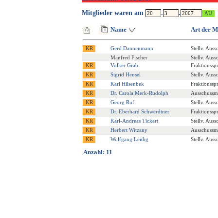
Mitglieder waren am
.
.
Name
Art der M
Gerd Dannenmann
Stellv. Auss
Manfred Fischer
Stellv. Auss
Volker Grab
Fraktionssp
Sigrid Heusel
Stellv. Auss
Karl Hilsenbek
Fraktionssp
Dr. Carola Merk-Rudolph
Ausschussmi
Georg Ruf
Stellv. Auss
Dr. Eberhard Schwerdtner
Fraktionssp
Karl-Andreas Tickert
Stellv. Auss
Herbert Witzany
Ausschussmi
Wolfgang Leidig
Stellv. Auss
Anzahl: 11