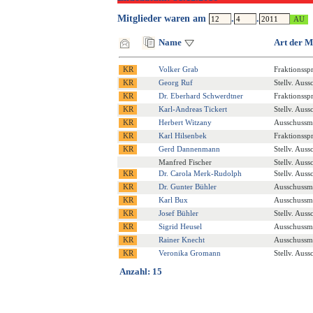
Mitglieder waren am
.
.
Name
Art der M
Volker Grab
Fraktionssp
Georg Ruf
Stellv. Auss
Dr. Eberhard Schwerdtner
Fraktionssp
Karl-Andreas Tickert
Stellv. Auss
Herbert Witzany
Ausschussmi
Karl Hilsenbek
Fraktionssp
Gerd Dannenmann
Stellv. Auss
Manfred Fischer
Stellv. Auss
Dr. Carola Merk-Rudolph
Stellv. Auss
Dr. Gunter Bühler
Ausschussmi
Karl Bux
Ausschussmi
Josef Bühler
Stellv. Auss
Sigrid Heusel
Ausschussmi
Rainer Knecht
Ausschussmi
Veronika Gromann
Stellv. Auss
Anzahl: 15