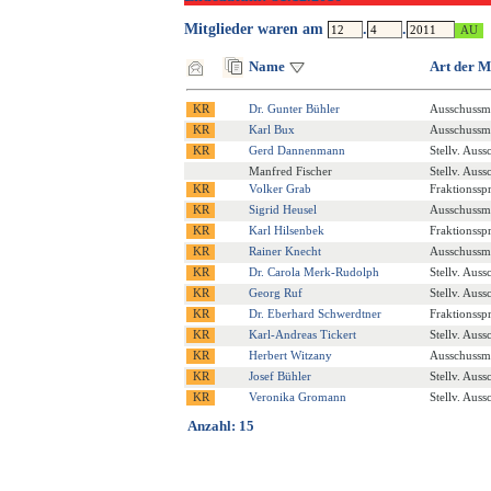
Mitglieder waren am
.
.
Name
Art der M
Dr. Gunter Bühler
Ausschussmi
Karl Bux
Ausschussmi
Gerd Dannenmann
Stellv. Auss
Manfred Fischer
Stellv. Auss
Volker Grab
Fraktionssp
Sigrid Heusel
Ausschussmi
Karl Hilsenbek
Fraktionssp
Rainer Knecht
Ausschussmi
Dr. Carola Merk-Rudolph
Stellv. Auss
Georg Ruf
Stellv. Auss
Dr. Eberhard Schwerdtner
Fraktionssp
Karl-Andreas Tickert
Stellv. Auss
Herbert Witzany
Ausschussmi
Josef Bühler
Stellv. Auss
Veronika Gromann
Stellv. Auss
Anzahl: 15