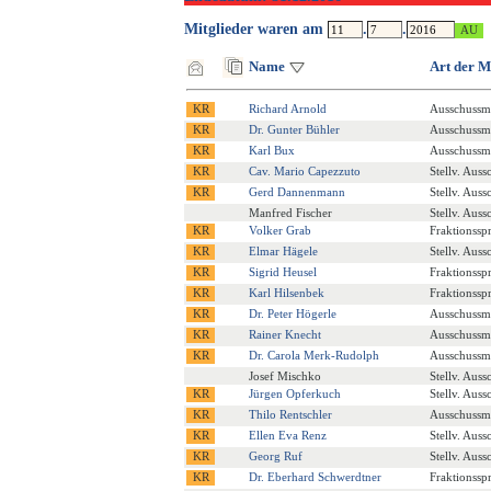
Mitglieder waren am
.
.
Name
Art der M
Richard Arnold
Ausschussmi
Dr. Gunter Bühler
Ausschussmi
Karl Bux
Ausschussmi
Cav. Mario Capezzuto
Stellv. Auss
Gerd Dannenmann
Stellv. Auss
Manfred Fischer
Stellv. Auss
Volker Grab
Fraktionssp
Elmar Hägele
Stellv. Auss
Sigrid Heusel
Fraktionssp
Karl Hilsenbek
Fraktionssp
Dr. Peter Högerle
Ausschussmi
Rainer Knecht
Ausschussmi
Dr. Carola Merk-Rudolph
Ausschussmi
Josef Mischko
Stellv. Auss
Jürgen Opferkuch
Stellv. Auss
Thilo Rentschler
Ausschussmi
Ellen Eva Renz
Stellv. Auss
Georg Ruf
Stellv. Auss
Dr. Eberhard Schwerdtner
Fraktionssp